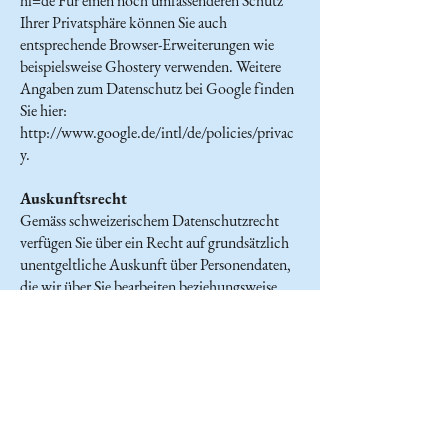
hl=de
Für einen noch umfassenderen Schutz
Ihrer Privatsphäre können Sie auch
entsprechende Browser-Erweiterungen wie
beispielsweise Ghostery verwenden. Weitere
Angaben zum Datenschutz bei Google finden
Sie hier:
http://www.google.de/intl/de/policies/privac
y.
Auskunftsrecht
Gemäss schweizerischem Datenschutzrecht
verfügen Sie über ein Recht auf grundsätzlich
unentgeltliche Auskunft über Personendaten,
die wir über Sie bearbeiten beziehungsweise
speichern. Sie verfügen allenfalls auch über das
Recht, Personendaten bei uns berichtigen oder
löschen zu lassen. Bei Anliegen in diesem
Zusammenhang stehen wir Ihnen unter
unseren Kontaktangaben im Impressum gerne
zur Verfügung.